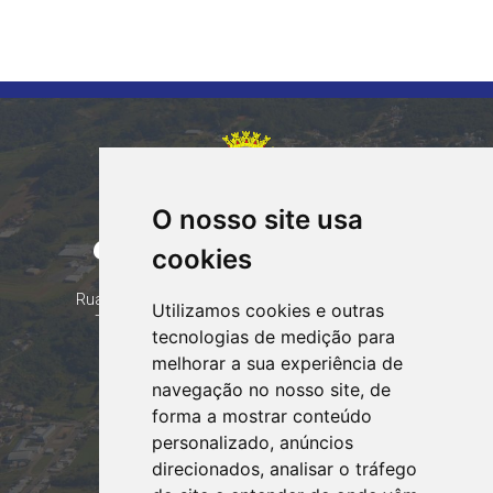
O nosso site usa
CORUMBATAÍ DO SUL
cookies
PARANÁ
Contatos
Rua Tocantins 153 Corumbataí - CEP: 86.970-000
Utilizamos cookies e outras
Telefone: (44) 99935-8828, (44) 99935-8839
tecnologias de medição para
Email:
contato@corumbataidosul.pr.gov.br
melhorar a sua experiência de
navegação no nosso site, de
Atendimento
forma a mostrar conteúdo
Segunda a Sexta-feira
personalizado, anúncios
07:30h às 11:30h e das 13:00h às 17:00h
direcionados, analisar o tráfego
Acessar webmail!