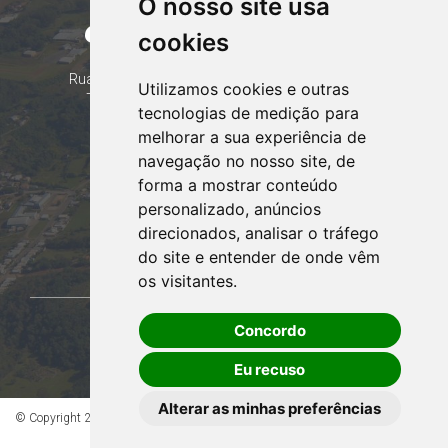
O nosso site usa
CORUMBATAÍ DO SUL
cookies
PARANÁ
Contatos
Rua Tocantins 153 Corumbataí - CEP: 86.970-000
Utilizamos cookies e outras
Telefone: (44) 99935-8828, (44) 99935-8839
tecnologias de medição para
Email:
contato@corumbataidosul.pr.gov.br
melhorar a sua experiência de
navegação no nosso site, de
Atendimento
forma a mostrar conteúdo
Segunda a Sexta-feira
personalizado, anúncios
07:30h às 11:30h e das 13:00h às 17:00h
direcionados, analisar o tráfego
Acessar webmail!
do site e entender de onde vêm
os visitantes.
Concordo
OUVIDORIA
Eu recuso
Alterar as minhas preferências
© Copyright 2026 - Todos os direitos reservados à Prefeitura de