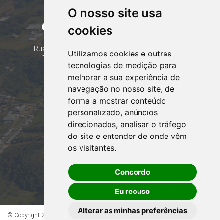
O nosso site usa
CORUMBATAÍ DO SUL
cookies
PARANÁ
Contatos
Rua Tocantins 153 Corumbataí - CEP: 86.970-000
Utilizamos cookies e outras
Telefone: (44) 99935-8828, (44) 99935-8839
tecnologias de medição para
Email:
contato@corumbataidosul.pr.gov.br
melhorar a sua experiência de
navegação no nosso site, de
Atendimento
forma a mostrar conteúdo
Segunda a Sexta-feira
personalizado, anúncios
07:30h às 11:30h e das 13:00h às 17:00h
direcionados, analisar o tráfego
Acessar webmail!
do site e entender de onde vêm
os visitantes.
Concordo
OUVIDORIA
Eu recuso
Alterar as minhas preferências
© Copyright 2026 - Todos os direitos reservados à Prefeitura de