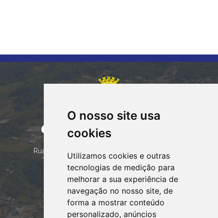
O nosso site usa
CORUMBATAÍ DO SUL
cookies
PARANÁ
Contatos
Rua Tocantins 153 Corumbataí - CEP: 86.970-000
Utilizamos cookies e outras
Telefone: (44) 99935-8828, (44) 99935-8839
tecnologias de medição para
Email:
contato@corumbataidosul.pr.gov.br
melhorar a sua experiência de
navegação no nosso site, de
Atendimento
forma a mostrar conteúdo
Segunda a Sexta-feira
personalizado, anúncios
07:30h às 11:30h e das 13:00h às 17:00h