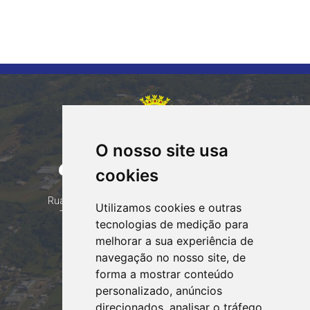
O nosso site usa
CORUMBATAÍ DO SUL
cookies
PARANÁ
Contatos
Rua Tocantins 153 Corumbataí - CEP: 86.970-000
Utilizamos cookies e outras
Telefone: (44) 99935-8828, (44) 99935-8839
tecnologias de medição para
Email:
contato@corumbataidosul.pr.gov.br
melhorar a sua experiência de
navegação no nosso site, de
Atendimento
forma a mostrar conteúdo
Segunda a Sexta-feira
personalizado, anúncios
07:30h às 11:30h e das 13:00h às 17:00h
direcionados, analisar o tráfego