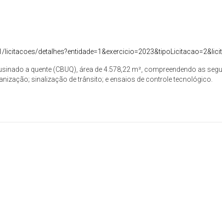
/1/licitacoes/detalhes?entidade=1&exercicio=2023&tipoLicitacao=2&lic
nado a quente (CBUQ), área de 4.578,22 m², compreendendo as seguint
banização; sinalização de trânsito; e ensaios de controle tecnológico.