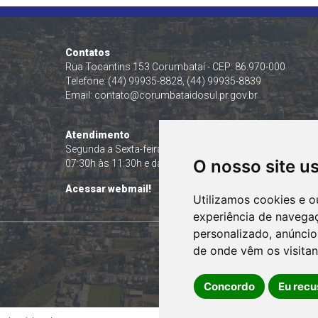
Contatos
Rua Tocantins 153 Corumbataí - CEP: 86.970-000
Telefone: (44) 99935-8828, (44) 99935-8839
Email:
contato@corumbataidosul.pr.gov.br
Atendimento
Segunda a Sexta-feira
O nosso site u
07:30h às 11:30h e das 13:00h às 17:00h
Acessar webmail!
Utilizamos cookies e o
experiência de navega
personalizado, anúncios
de onde vêm os visitan
Concordo
Eu recu