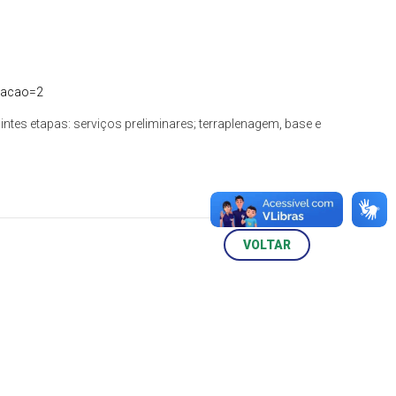
itacao=2
es etapas: serviços preliminares; terraplenagem, base e
VOLTAR