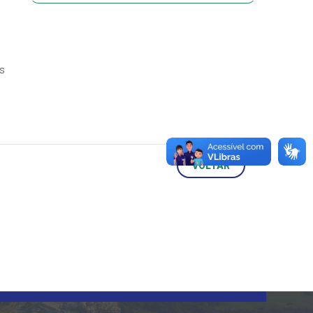
is
VOLTAR