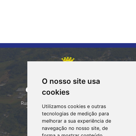
O nosso site usa
CORUMBATAÍ DO SUL
cookies
PARANÁ
Contatos
Rua Tocantins 153 Corumbataí - CEP: 86.970-000
Utilizamos cookies e outras
Telefone: (44) 99935-8828, (44) 99935-8839
tecnologias de medição para
Email:
contato@corumbataidosul.pr.gov.br
melhorar a sua experiência de
navegação no nosso site, de
Atendimento
forma a mostrar conteúdo