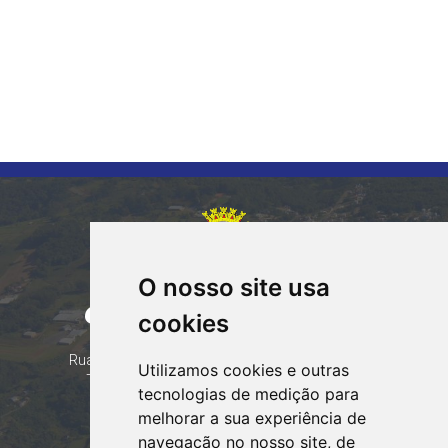
O nosso site usa
CORUMBATAÍ DO SUL
cookies
PARANÁ
Contatos
Rua Tocantins 153 Corumbataí - CEP: 86.970-000
Utilizamos cookies e outras
Telefone: (44) 99935-8828, (44) 99935-8839
tecnologias de medição para
Email:
contato@corumbataidosul.pr.gov.br
melhorar a sua experiência de
navegação no nosso site, de