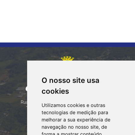
O nosso site usa
CORUMBATAÍ DO SUL
cookies
PARANÁ
Contatos
Rua Tocantins 153 Corumbataí - CEP: 86.970-000
Utilizamos cookies e outras
Telefone: (44) 99935-8828, (44) 99935-8839
tecnologias de medição para
Email:
contato@corumbataidosul.pr.gov.br
melhorar a sua experiência de
navegação no nosso site, de
Atendimento
forma a mostrar conteúdo