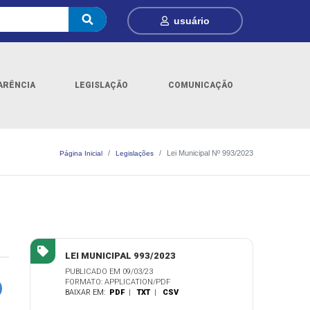
usuário
ARÊNCIA
LEGISLAÇÃO
COMUNICAÇÃO
Lei Municipal Nº 993/2023
Página Inicial
Legislações
LEI MUNICIPAL 993/2023
PUBLICADO EM 09/03/23
FORMATO: APPLICATION/PDF
BAIXAR EM:
PDF
|
TXT
|
CSV