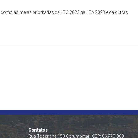
como as metas prioritárias da LDO 2023 na LOA 2023 e da outras
Contatos
Rua Tocantins 153 Corumbataí - CEP: 86.970-000