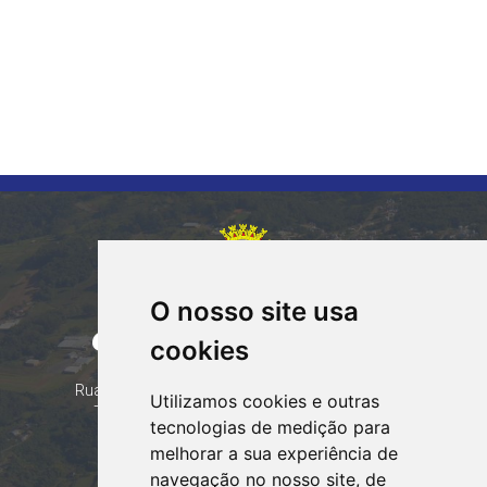
O nosso site usa
CORUMBATAÍ DO SUL
cookies
PARANÁ
Contatos
Rua Tocantins 153 Corumbataí - CEP: 86.970-000
Utilizamos cookies e outras
Telefone: (44) 99935-8828, (44) 99935-8839
tecnologias de medição para
Email:
contato@corumbataidosul.pr.gov.br
melhorar a sua experiência de
navegação no nosso site, de