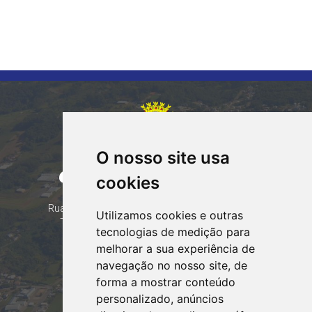
O nosso site usa
CORUMBATAÍ DO SUL
cookies
PARANÁ
Contatos
Rua Tocantins 153 Corumbataí - CEP: 86.970-000
Utilizamos cookies e outras
Telefone: (44) 99935-8828, (44) 99935-8839
tecnologias de medição para
Email:
contato@corumbataidosul.pr.gov.br
melhorar a sua experiência de
navegação no nosso site, de
Atendimento
forma a mostrar conteúdo
Segunda a Sexta-feira
personalizado, anúncios
07:30h às 11:30h e das 13:00h às 17:00h