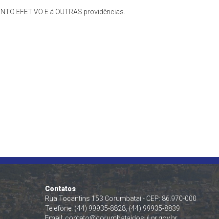
NTO EFETIVO E á OUTRAS providências.
Contatos
Rua Tocantins 153 Corumbataí - CEP: 86.970-000
Telefone: (44) 99935-8828, (44) 99935-8839
Email:
contato@corumbataidosul.pr.gov.br