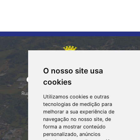
O nosso site usa
CORUMBATAÍ DO SUL
cookies
PARANÁ
Contatos
Rua Tocantins 153 Corumbataí - CEP: 86.970-000
Utilizamos cookies e outras
Telefone: (44) 99935-8828, (44) 99935-8839
tecnologias de medição para
Email:
contato@corumbataidosul.pr.gov.br
melhorar a sua experiência de
navegação no nosso site, de
Atendimento
forma a mostrar conteúdo
Segunda a Sexta-feira
personalizado, anúncios
07:30h às 11:30h e das 13:00h às 17:00h