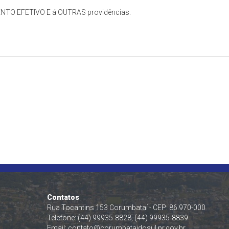
NTO EFETIVO E á OUTRAS providências.
Contatos
Rua Tocantins 153 Corumbataí - CEP: 86.970-000
Telefone: (44) 99935-8828, (44) 99935-8839
Email:
contato@corumbataidosul.pr.gov.br