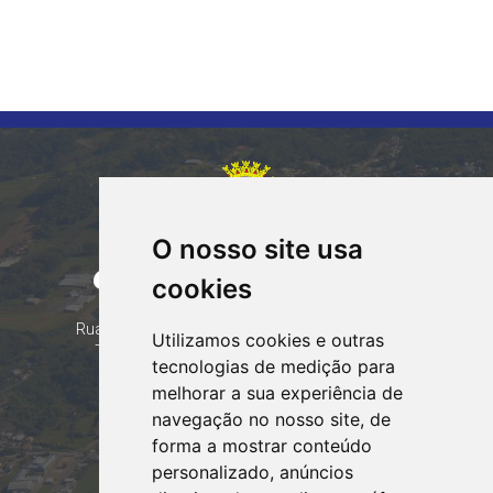
O nosso site usa
CORUMBATAÍ DO SUL
cookies
PARANÁ
Contatos
Rua Tocantins 153 Corumbataí - CEP: 86.970-000
Utilizamos cookies e outras
Telefone: (44) 99935-8828, (44) 99935-8839
tecnologias de medição para
Email:
contato@corumbataidosul.pr.gov.br
melhorar a sua experiência de
navegação no nosso site, de
Atendimento
forma a mostrar conteúdo
Segunda a Sexta-feira
personalizado, anúncios
07:30h às 11:30h e das 13:00h às 17:00h