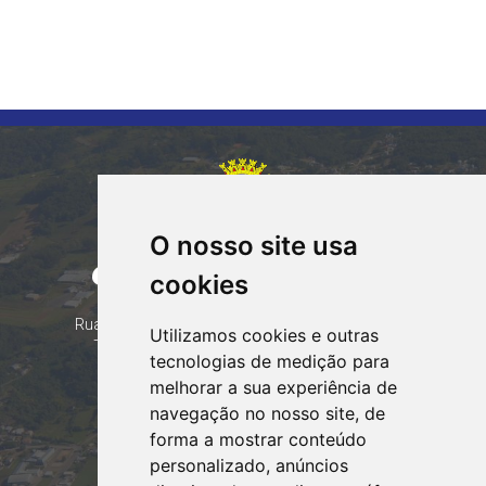
O nosso site usa
CORUMBATAÍ DO SUL
cookies
PARANÁ
Contatos
Rua Tocantins 153 Corumbataí - CEP: 86.970-000
Utilizamos cookies e outras
Telefone: (44) 99935-8828, (44) 99935-8839
tecnologias de medição para
Email:
contato@corumbataidosul.pr.gov.br
melhorar a sua experiência de
navegação no nosso site, de
Atendimento
forma a mostrar conteúdo
Segunda a Sexta-feira
personalizado, anúncios
07:30h às 11:30h e das 13:00h às 17:00h