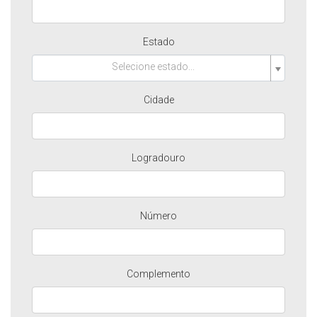
Estado
Selecione estado...
Cidade
Logradouro
Número
Complemento