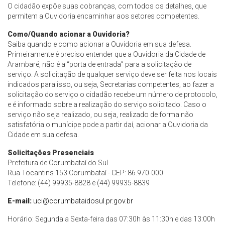
O cidadão expõe suas cobranças, com todos os detalhes, que
permitem a Ouvidoria encaminhar aos setores competentes.
Como/Quando acionar a Ouvidoria?
Saiba quando e como acionar a Ouvidoria em sua defesa.
Primeiramente é preciso entender que a Ouvidoria da Cidade de
Arambaré, não é a “porta de entrada” para a solicitação de
serviço. A solicitação de qualquer serviço deve ser feita nos locais
indicados para isso, ou seja, Secretarias competentes, ao fazer a
solicitação do serviço o cidadão recebe um número de protocolo,
e é informado sobre a realização do serviço solicitado. Caso o
serviço não seja realizado, ou seja, realizado de forma não
satisfatória o munícipe pode a partir daí, acionar a Ouvidoria da
Cidade em sua defesa.
Solicitações Presenciais
Prefeitura de Corumbataí do Sul
Rua Tocantins 153 Corumbataí - CEP: 86.970-000
Telefone: (44) 99935-8828 e (44) 99935-8839
E-mail:
uci@corumbataidosul.pr.gov.br
Horário: Segunda a Sexta-feira das 07:30h às 11:30h e das 13:00h