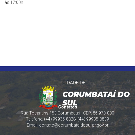
às 17:00h
CIDADE DE
CORUMBATAÍ DO
SUL
Contatos
Rua Tocantins 153 Corumbataí - CEP: 86.970-000
Telefone: (44) 99935-8828, (44) 99935-8839
Email:
contato@corumbataidosul.pr.gov.br